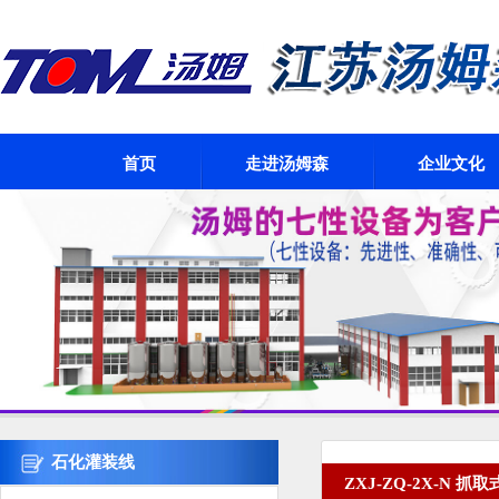
首页
走进汤姆森
企业文化
石化灌装线
ZXJ-ZQ-2X-N 抓