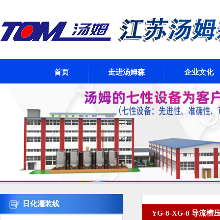
首页
走进汤姆森
企业文化
日化灌装线
YG-8-XG-8 导流