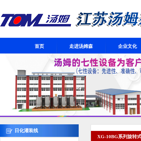
首页
走进汤姆森
企业文化
日化灌装线
XG-10BG系列旋