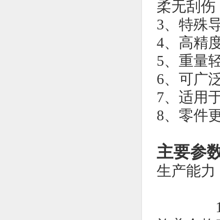
柔无刮伤
3、特殊
4、高精
5、重量
6、可广
7、适用
8、零件
主要参数
生产能力：
8头：
10头：