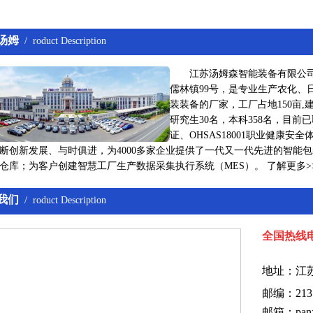
汤姆
/ roduct Description
江苏汤姆森智能装备有限公司 
儒林镇99号，是专业生产农化、
装装备的厂家，工厂占地150亩,建
研究生30名，本科358名，目前已取
证、OHSAS18001职业健康
断创新发展、与时俱进，为4000多家企业提供了一代又一代先进的智能包
仓库；为客户创建智慧工厂生产数据采集执行系统（MES）。
了解更多
>
我们
/ roduct Description
全国热线电话
地址：
江
邮编：213
邮箱：panx