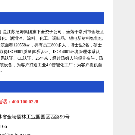
是江苏汤姆集团旗下全资子公司，坐落于常州市金坛区
日化、润滑油、涂料、化工、调味品、锂电新材料智能包
筑面积120558㎡，拥有员工800多人，博士生2名，硕士
得ISO9001质量体系认证、ISO14001环境管理体系认
安全体系认证、CE认证。26年来，经过汤姆人的艰苦奋斗，汤
装设备，为客户打造工业4.0智能化工厂；为客户提供自
>
：400 100 0228
苏
省
金
坛
儒林
工业园园区西路99号
166
q@cn-tom.com