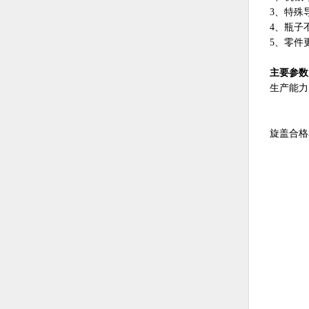
3、特殊
4、瓶子
5、零件
主要参数
生产能力：
6头：
8头：
旋盖合格