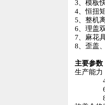
3、模板
4、恒扭
5、整机
6、理盖
7、麻花
8、歪盖
主要参数
生产能力
4头：4
6头：6
8头：8