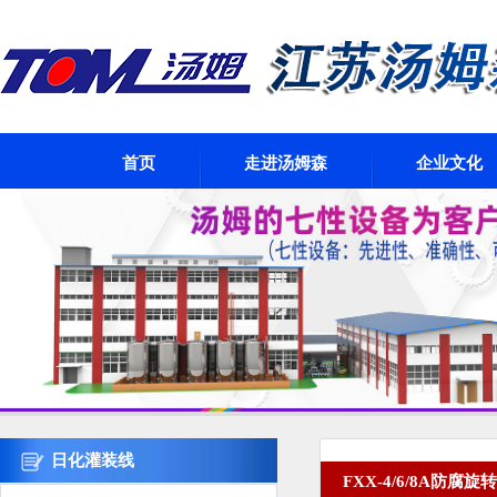
首页
走进汤姆森
企业文化
日化灌装线
FXX-4/6/8A防腐