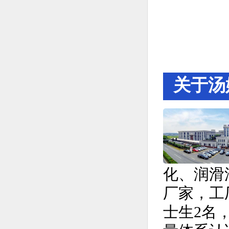
关于汤
化、润滑
厂家，工厂
士生2名，