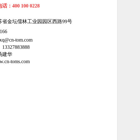
：400 100 0228
苏
省
金
坛
儒林
工业园园区西路99号
166
q@cn-tom.com
3327883888
汤建华
cn-toms.com