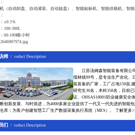
：
机（自动卸盖、自动灌装、自动旋盖）、智能贴标机、智能供栈机、智能
：
±0.3％
100-300L
60-100桶/小时
汤姆
/ roduct Description
江苏汤姆森智能装备有限公司 
儒林镇99号，是专业生产农化、
装装备的厂家，工厂占地150亩,建
研究生30名，本科358名，目前已取
证、OHSAS18001职业健康
断创新发展、与时俱进，为4000多家企业提供了一代又一代先进的智能包
仓库；为客户创建智慧工厂生产数据采集执行系统（MES）。
了解更多
>
我们
/ roduct Description