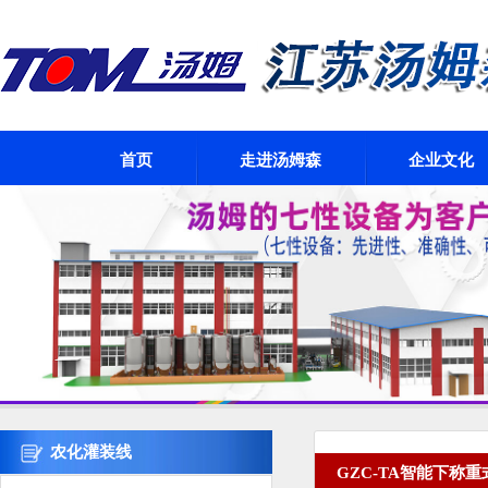
首页
走进汤姆森
企业文化
农化灌装线
GZC-TA智能下称重式灌