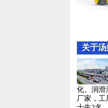
关于汤
化、润滑
厂家，工厂
士生2名，