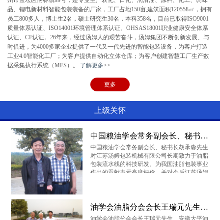
州市金坛区儒林镇99号，是专业生产农化、日化、润滑油、涂料、化工、调味
PTT
山东国鸿
美孚
品、锂电新材料智能包装装备的厂家，工厂占地150亩,建筑面积120558㎡，拥有
员工800多人，博士生2名，硕士研究生30名，本科358名，目前已取得ISO9001
质量体系认证、ISO14001环境管理体系认证、OHSAS18001职业健康安全体系
认证、CE认证。26年来，经过汤姆人的艰苦奋斗，汤姆集团不断创新发展、与
时俱进，为4000多家企业提供了一代又一代先进的智能包装设备，为客户打造
贵州味莼园
壳牌
深圳车仆
工业4.0智能化工厂；为客户提供自动化立体仓库；为客户创建智慧工厂生产数
据采集执行系统（MES）。
了解更多
>>
更多
一汽大众
依合聚工
长春德联
上级关怀
中国粮油学会常务副会长、秘书长胡承淼先生莅临我司
浙江全兴
中国蓝星
道达尔
中国粮油学会常务副会长、秘书长胡承淼先生
对江苏汤姆包装机械有限公司长期致力于油脂
包装流水线的科技研发、为我国油脂包装事业
作出的贡献表示高度评价，并对今后江苏汤姆
云瀚股份
南京龙蟠
长城润滑油
如何服务于粮油企业、和世界水平接轨提出了
殷切的期望
油学会油脂分会会长王瑞元先生、安徽大平油脂（集团）总裁魏国平先生来我司指导
油学会油脂分会会长王瑞元先生、安徽大平油