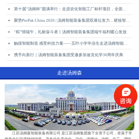
第十届“汤姆杯”圆满举行：走进农化智能工厂标杆项目，全面见证汤姆智能装备集团EPCM综合实力
聚势ProPak China 2026 | 汤姆智能装备集团双展位发力，硬核智造成果赋能行业升级
“粽”情端午，礼献奋斗者丨汤姆智能装备集团端午福利暖心发放
触摸智能制造 感受科技力量——五叶小学毕业生走进汤姆智能装备集团开展研学实践活动
携手向新行｜汤姆智能装备集团受邀参加迪克化学30周年庆典
走进汤姆森
上海大联
山东源根石化
零公里
江苏汤姆森智能装备有限公司 是江苏汤姆集团旗下全资子公司，坐落于常