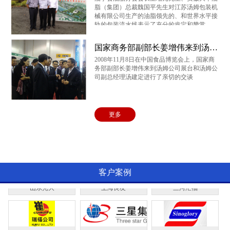
中海油
中石化
晨光油脂
脂（集团）总裁魏国平先生对江苏汤姆包装机
械有限公司生产的油脂领先的、和世界水平接
轨的包装流水线表示了充分的肯定和赞赏
国家商务部副部长姜增伟来到汤姆公司展台和汤姆公司副总经理汤建定进行了亲切的交谈
大平粮油
爱菊油脂
云河实业
2008年11月8日在中国食品博览会上，国家商
务部副部长姜增伟来到汤姆公司展台和汤姆公
司副总经理汤建定进行了亲切的交谈
乐悠悠
燕庄油脂
齐云山茶油
更多
成都红旗油脂
黑龙江完达山
湖北黄袍山
客户案例
山东光大
上海良友
三河汇福
山东瑞福油脂
山东三星
山东新嘉华