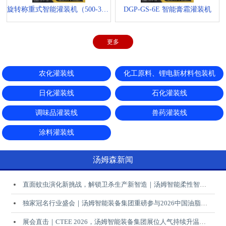
旋转称重式智能灌装机（500-3000ml）
DGP-GS-6E 智能膏霜灌装机
更多
农化灌装线
化工原料、锂电新材料包装机
日化灌装线
石化灌装线
调味品灌装线
兽药灌装线
涂料灌装线
汤姆森新闻
直面蚊虫演化新挑战，解锁卫杀生产新智造｜汤姆智能柔性智能解决方案赋能行业升级
独家冠名行业盛会｜汤姆智能装备集团重磅参与2026中国油脂液行业厂商大会，共启产业智能升级新未来
展会直击｜CTEE 2026，汤姆智能装备集团展位人气持续升温，诚邀您莅临现场交流！