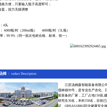
规格方便，只要输入瓶子高度即可；
旋盖，扭力无级调整
：4头
： 6000瓶/时（200ml瓶） 4000瓶/时（5L瓶）
率：99.9%（同一批次包材合格、标准、统一）
汤姆
/ roduct Description
江苏汤姆森智能装备有限公司 
儒林镇99号，是专业生产农化、
装装备的厂家，工厂占地150亩,建
研究生30名，本科358名，目前已取
证、OHSAS18001职业健康