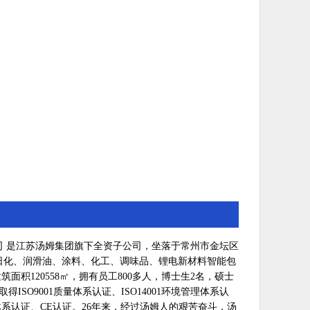
是江苏汤姆集团旗下全资子公司，坐落于常州市金坛区
日化、润滑油、涂料、化工、调味品、锂电新材料智能包
筑面积120558㎡，拥有员工800多人，博士生2名，硕士
得ISO9001质量体系认证、ISO14001环境管理体系认
安全体系认证、CE认证。26年来，经过汤姆人的艰苦奋斗，汤