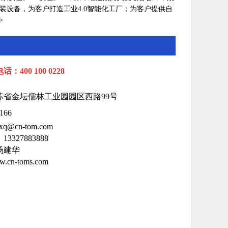
装设备，为客户打造工业4.0智能化工厂；为客户提供自
>
：400 100 0228
苏
省
金
坛
儒林
工业园园区西路99号
166
q@cn-tom.com
3327883888
汤建华
cn-toms.com