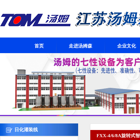
首页
走进汤姆森
企业文化
日化灌装线
FXX-4/6/8A旋转