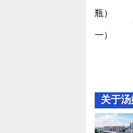
8头：8
瓶）
旋盖合格
一）
关于汤