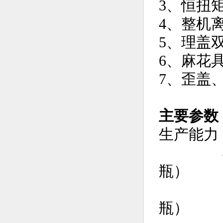
3、恒扭
4、整机
5、理盖
6、麻花
7、歪盖
主要参数
生产能力
4头：4
瓶）
6头：6
瓶）