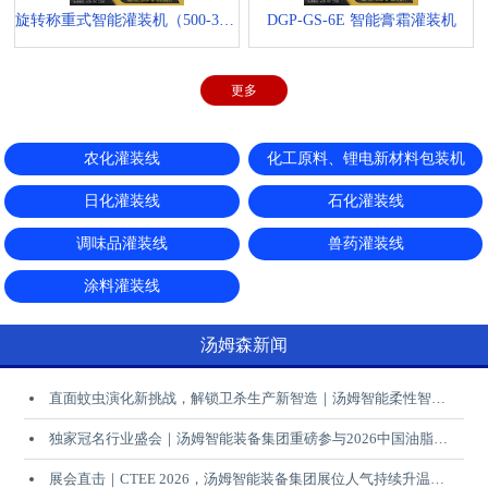
旋转称重式智能灌装机（500-3000ml）
DGP-GS-6E 智能膏霜灌装机
更多
农化灌装线
化工原料、锂电新材料包装机
日化灌装线
石化灌装线
调味品灌装线
兽药灌装线
涂料灌装线
汤姆森新闻
直面蚊虫演化新挑战，解锁卫杀生产新智造｜汤姆智能柔性智能解决方案赋能行业升级
独家冠名行业盛会｜汤姆智能装备集团重磅参与2026中国油脂液行业厂商大会，共启产业智能升级新未来
展会直击｜CTEE 2026，汤姆智能装备集团展位人气持续升温，诚邀您莅临现场交流！