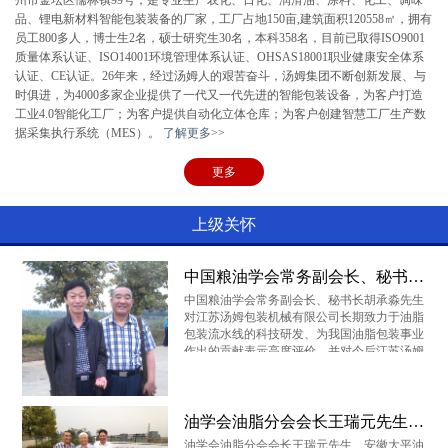
州市金坛区儒林镇99号，是专业生产农化、日化、润滑油、涂料、化工、调味
贵州味莼园
壳牌
深圳车仆
品、锂电新材料智能包装装备的厂家，工厂占地150亩,建筑面积120558㎡，拥有
员工800多人，博士生2名，硕士研究生30名，本科358名，目前已取得ISO9001
质量体系认证、ISO14001环境管理体系认证、OHSAS18001职业健康安全体系
认证、CE认证。26年来，经过汤姆人的艰苦奋斗，汤姆集团不断创新发展、与
时俱进，为4000多家企业提供了一代又一代先进的智能包装设备，为客户打造
一汽大众
依合聚工
长春德联
工业4.0智能化工厂；为客户提供自动化立体仓库；为客户创建智慧工厂生产数
据采集执行系统（MES）。
了解更多
>>
更多
浙江全兴
中国蓝星
道达尔
上级关怀
中国粮油学会常务副会长、秘书长胡承淼先生莅临我司
云瀚股份
南京龙蟠
长城润滑油
中国粮油学会常务副会长、秘书长胡承淼先生
对江苏汤姆包装机械有限公司长期致力于油脂
包装流水线的科技研发、为我国油脂包装事业
作出的贡献表示高度评价，并对今后江苏汤姆
中海油
中石化
晨光油脂
如何服务于粮油企业、和世界水平接轨提出了
殷切的期望
油学会油脂分会会长王瑞元先生、安徽大平油脂（集团）总裁魏国平先生来我司指导
油学会油脂分会会长王瑞元先生、安徽大平油