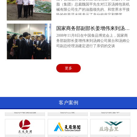
大平粮油
爱菊油脂
云河实业
脂（集团）总裁魏国平先生对江苏汤姆包装机
械有限公司生产的油脂领先的、和世界水平接
轨的包装流水线表示了充分的肯定和赞赏
国家商务部副部长姜增伟来到汤姆公司展台和汤姆公司副总经理汤建定进行了亲切的交谈
乐悠悠
燕庄油脂
齐云山茶油
2008年11月8日在中国食品博览会上，国家商
务部副部长姜增伟来到汤姆公司展台和汤姆公
司副总经理汤建定进行了亲切的交谈
成都红旗油脂
黑龙江完达山
湖北黄袍山
更多
山东光大
上海良友
三河汇福
客户案例
山东瑞福油脂
山东三星
山东新嘉华
上海良友
宜宾天原集团
益海嘉里