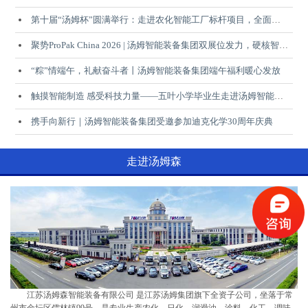
第十届“汤姆杯”圆满举行：走进农化智能工厂标杆项目，全面见证汤姆智能装备集团EPCM综合实力
聚势ProPak China 2026 | 汤姆智能装备集团双展位发力，硬核智造成果赋能行业升级
“粽”情端午，礼献奋斗者丨汤姆智能装备集团端午福利暖心发放
触摸智能制造 感受科技力量——五叶小学毕业生走进汤姆智能装备集团开展研学实践活动
携手向新行｜汤姆智能装备集团受邀参加迪克化学30周年庆典
走进汤姆森
上海大联
山东源根石化
零公里
PTT
山东国鸿
美孚
江苏汤姆森智能装备有限公司 是江苏汤姆集团旗下全资子公司，坐落于常