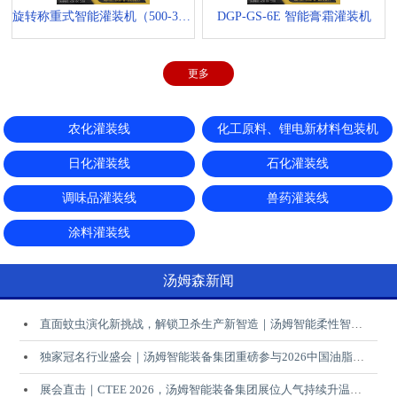
旋转称重式智能灌装机（500-3000ml）
DGP-GS-6E 智能膏霜灌装机
更多
农化灌装线
化工原料、锂电新材料包装机
日化灌装线
石化灌装线
调味品灌装线
兽药灌装线
涂料灌装线
汤姆森新闻
直面蚊虫演化新挑战，解锁卫杀生产新智造｜汤姆智能柔性智能解决方案赋能行业升级
独家冠名行业盛会｜汤姆智能装备集团重磅参与2026中国油脂液行业厂商大会，共启产业智能升级新未来
展会直击｜CTEE 2026，汤姆智能装备集团展位人气持续升温，诚邀您莅临现场交流！