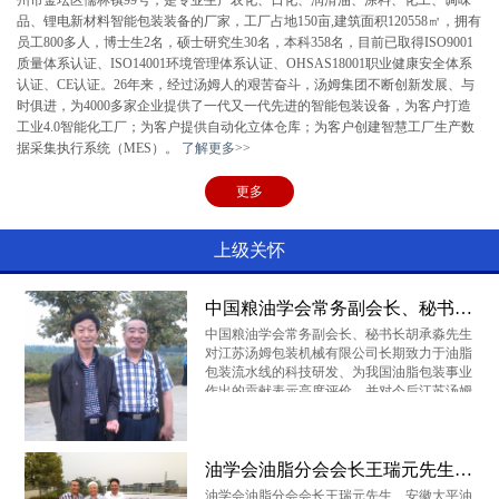
州市金坛区儒林镇99号，是专业生产农化、日化、润滑油、涂料、化工、调味
品、锂电新材料智能包装装备的厂家，工厂占地150亩,建筑面积120558㎡，拥有
贵州味莼园
壳牌
深圳车仆
员工800多人，博士生2名，硕士研究生30名，本科358名，目前已取得ISO9001
质量体系认证、ISO14001环境管理体系认证、OHSAS18001职业健康安全体系
认证、CE认证。26年来，经过汤姆人的艰苦奋斗，汤姆集团不断创新发展、与
时俱进，为4000多家企业提供了一代又一代先进的智能包装设备，为客户打造
工业4.0智能化工厂；为客户提供自动化立体仓库；为客户创建智慧工厂生产数
一汽大众
依合聚工
长春德联
据采集执行系统（MES）。
了解更多
>>
更多
浙江全兴
中国蓝星
道达尔
上级关怀
中国粮油学会常务副会长、秘书长胡承淼先生莅临我司
云瀚股份
南京龙蟠
长城润滑油
中国粮油学会常务副会长、秘书长胡承淼先生
对江苏汤姆包装机械有限公司长期致力于油脂
包装流水线的科技研发、为我国油脂包装事业
作出的贡献表示高度评价，并对今后江苏汤姆
如何服务于粮油企业、和世界水平接轨提出了
殷切的期望
中海油
中石化
晨光油脂
油学会油脂分会会长王瑞元先生、安徽大平油脂（集团）总裁魏国平先生来我司指导
油学会油脂分会会长王瑞元先生、安徽大平油