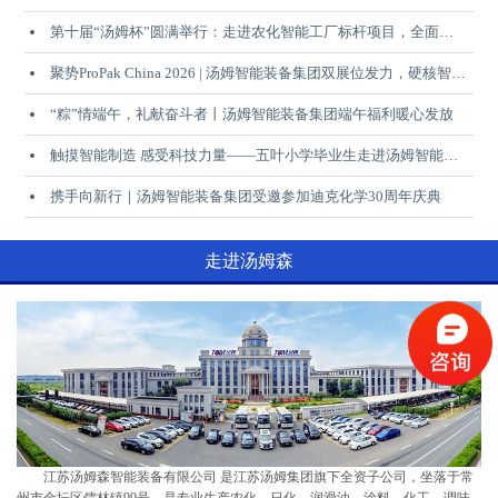
第十届“汤姆杯”圆满举行：走进农化智能工厂标杆项目，全面见证汤姆智能装备集团EPCM综合实力
聚势ProPak China 2026 | 汤姆智能装备集团双展位发力，硬核智造成果赋能行业升级
“粽”情端午，礼献奋斗者丨汤姆智能装备集团端午福利暖心发放
触摸智能制造 感受科技力量——五叶小学毕业生走进汤姆智能装备集团开展研学实践活动
携手向新行｜汤姆智能装备集团受邀参加迪克化学30周年庆典
走进汤姆森
上海大联
山东源根石化
零公里
PTT
山东国鸿
美孚
江苏汤姆森智能装备有限公司 是江苏汤姆集团旗下全资子公司，坐落于常