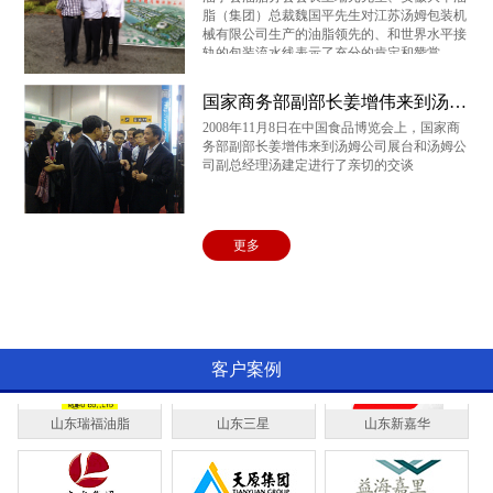
脂（集团）总裁魏国平先生对江苏汤姆包装机
大平粮油
爱菊油脂
云河实业
械有限公司生产的油脂领先的、和世界水平接
轨的包装流水线表示了充分的肯定和赞赏
国家商务部副部长姜增伟来到汤姆公司展台和汤姆公司副总经理汤建定进行了亲切的交谈
乐悠悠
燕庄油脂
齐云山茶油
2008年11月8日在中国食品博览会上，国家商
务部副部长姜增伟来到汤姆公司展台和汤姆公
司副总经理汤建定进行了亲切的交谈
成都红旗油脂
黑龙江完达山
湖北黄袍山
更多
山东光大
上海良友
三河汇福
客户案例
山东瑞福油脂
山东三星
山东新嘉华